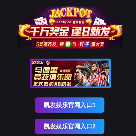
凯发娱乐官网入口1
凯发娱乐官网入口2