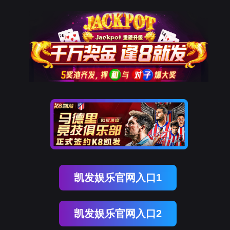
凯发娱乐官网入口1
凯发娱乐官网入口2