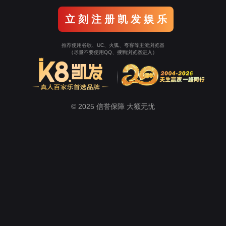
立 刻 注 册 凯 发 娱 乐
推荐使用谷歌、UC、火狐、夸客等主流浏览器
（尽量不要使用QQ、搜狗浏览器进入）
© 2025 信誉保障 大额无忧