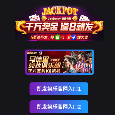
凯发娱乐官网入口1
凯发娱乐官网入口2